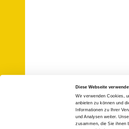
Diese Webseite verwende
Wir verwenden Cookies, um
St. Otto: Katholische Kirche Use

anbieten zu können und di
Informationen zu Ihrer Ve
und Analysen weiter. Unse
zusammen, die Sie ihnen b