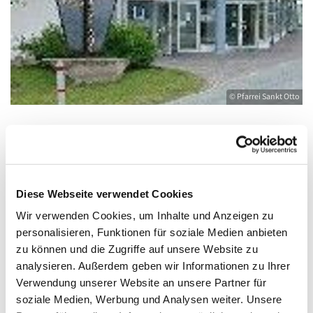
© Pfarrei Sankt Otto
Donnerstag, 14. Januar 2027, 19:00 -
20:00 Uhr
Diese Webseite verwendet Cookies
Wir verwenden Cookies, um Inhalte und Anzeigen zu
Heringsdorf, Stella Maris,
personalisieren, Funktionen für soziale Medien anbieten
Waldbühnenweg 6, 17424 Heringsdorf
zu können und die Zugriffe auf unsere Website zu
analysieren. Außerdem geben wir Informationen zu Ihrer
Verwendung unserer Website an unsere Partner für
soziale Medien, Werbung und Analysen weiter. Unsere