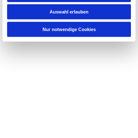
w
Auswahl erlauben
a
h
l
Nur notwendige Cookies