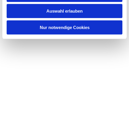
w
Auswahl erlauben
a
h
l
Nur notwendige Cookies