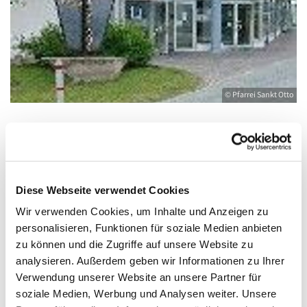
© Pfarrei Sankt Otto
Dienstag, 16. November 2027, 09:30 -
10:30 Uhr
Diese Webseite verwendet Cookies
Wir verwenden Cookies, um Inhalte und Anzeigen zu
Heringsdorf, Stella Maris,
personalisieren, Funktionen für soziale Medien anbieten
Waldbühnenweg 6, 17424 Heringsdorf
zu können und die Zugriffe auf unsere Website zu
analysieren. Außerdem geben wir Informationen zu Ihrer
Verwendung unserer Website an unsere Partner für
soziale Medien, Werbung und Analysen weiter. Unsere