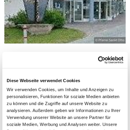
© Pfarrei Sankt Otto
Dienstag, 9. November 2027, 09:30 - 10:30
Uhr
Diese Webseite verwendet Cookies
Wir verwenden Cookies, um Inhalte und Anzeigen zu
Heringsdorf, Stella Maris,
personalisieren, Funktionen für soziale Medien anbieten
Waldbühnenweg 6, 17424 Heringsdorf
zu können und die Zugriffe auf unsere Website zu
analysieren. Außerdem geben wir Informationen zu Ihrer
Verwendung unserer Website an unsere Partner für
soziale Medien, Werbung und Analysen weiter. Unsere