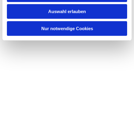
w
Auswahl erlauben
a
h
l
Nur notwendige Cookies