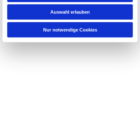
w
Auswahl erlauben
a
h
l
Nur notwendige Cookies