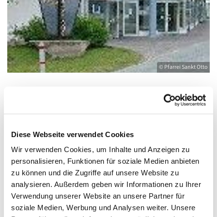
© Pfarrei Sankt Otto
Dienstag, 12. Oktober 2027, 09:30 - 10:30
Uhr
Diese Webseite verwendet Cookies
Wir verwenden Cookies, um Inhalte und Anzeigen zu
Heringsdorf, Stella Maris,
personalisieren, Funktionen für soziale Medien anbieten
Waldbühnenweg 6, 17424 Heringsdorf
zu können und die Zugriffe auf unsere Website zu
analysieren. Außerdem geben wir Informationen zu Ihrer
Verwendung unserer Website an unsere Partner für
soziale Medien, Werbung und Analysen weiter. Unsere