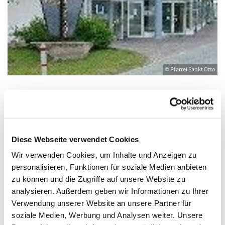
© Pfarrei Sankt Otto
Dienstag, 21. September 2027, 09:30 -
10:30 Uhr
Diese Webseite verwendet Cookies
Wir verwenden Cookies, um Inhalte und Anzeigen zu
Heringsdorf, Stella Maris,
personalisieren, Funktionen für soziale Medien anbieten
Waldbühnenweg 6, 17424 Heringsdorf
zu können und die Zugriffe auf unsere Website zu
analysieren. Außerdem geben wir Informationen zu Ihrer
Verwendung unserer Website an unsere Partner für
soziale Medien, Werbung und Analysen weiter. Unsere