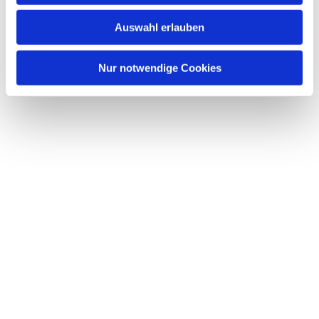
w
Auswahl erlauben
a
h
l
Nur notwendige Cookies