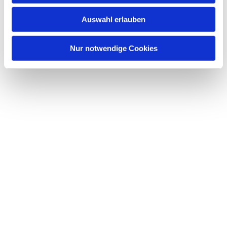
w
Auswahl erlauben
a
h
l
Nur notwendige Cookies