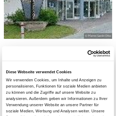
© Pfarrei Sankt Otto
Dienstag, 24. August 2027, 09:30 - 10:30
Uhr
Diese Webseite verwendet Cookies
Wir verwenden Cookies, um Inhalte und Anzeigen zu
Heringsdorf, Stella Maris,
personalisieren, Funktionen für soziale Medien anbieten
Waldbühnenweg 6, 17424 Heringsdorf
zu können und die Zugriffe auf unsere Website zu
analysieren. Außerdem geben wir Informationen zu Ihrer
Verwendung unserer Website an unsere Partner für
soziale Medien, Werbung und Analysen weiter. Unsere