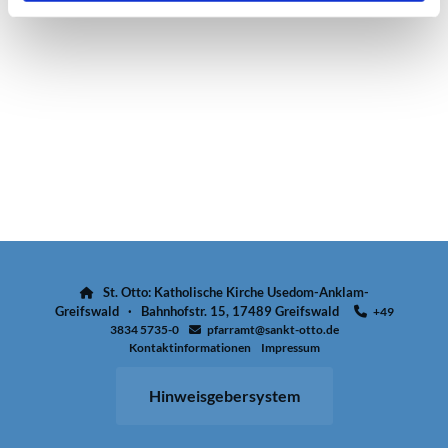
St. Otto: Katholische Kirche Usedom-Anklam-

Greifswald · Bahnhofstr. 15, 17489 Greifswald
+49

3834 5735-0
pfarramt@sankt-otto.de

Kontaktinformationen
Impressum
Hinweisgebersystem