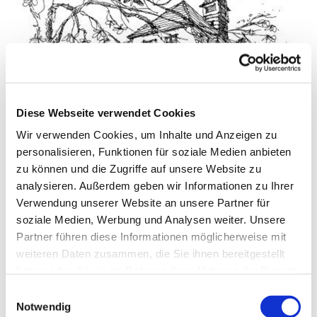
Diese Webseite verwendet Cookies
Wir verwenden Cookies, um Inhalte und Anzeigen zu
personalisieren, Funktionen für soziale Medien anbieten
© Pfarrei Sankt Otto
zu können und die Zugriffe auf unsere Website zu
analysieren. Außerdem geben wir Informationen zu Ihrer
Verwendung unserer Website an unsere Partner für
soziale Medien, Werbung und Analysen weiter. Unsere
Donnerstag, 17. Juni 2027, 09:00 - 10:00
Partner führen diese Informationen möglicherweise mit
Uhr
weiteren Daten zusammen, die Sie ihnen bereitgestellt
haben oder die sie im Rahmen Ihrer Nutzung der Dienste
gesammelt haben.
Kirche/Kapelle im Haus St. Otto
E
Notwendig
i