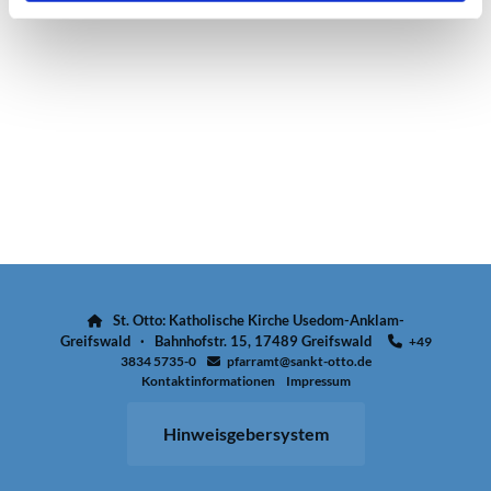
St. Otto: Katholische Kirche Usedom-Anklam-

Greifswald · Bahnhofstr. 15, 17489 Greifswald
+49

3834 5735-0
pfarramt@sankt-otto.de

Kontaktinformationen
Impressum
Hinweisgebersystem