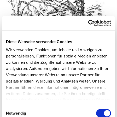
Diese Webseite verwendet Cookies
Wir verwenden Cookies, um Inhalte und Anzeigen zu
personalisieren, Funktionen für soziale Medien anbieten
© Pfarrei Sankt Otto
zu können und die Zugriffe auf unsere Website zu
analysieren. Außerdem geben wir Informationen zu Ihrer
Verwendung unserer Website an unsere Partner für
soziale Medien, Werbung und Analysen weiter. Unsere
Donnerstag, 1. April 2027, 09:00 - 10:00
Partner führen diese Informationen möglicherweise mit
Uhr
weiteren Daten zusammen, die Sie ihnen bereitgestellt
haben oder die sie im Rahmen Ihrer Nutzung der Dienste
gesammelt haben.
Kirche/Kapelle im Haus St. Otto
E
Notwendig
i