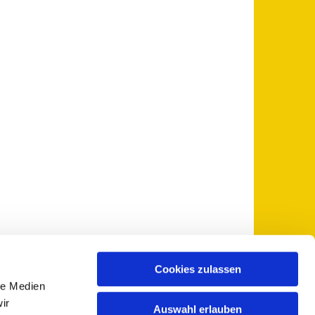
Cookies zulassen
le Medien
 5735-0
pfarramt@sankt-otto.de

ir
Auswahl erlauben