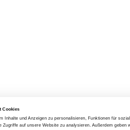
t Cookies
 Inhalte und Anzeigen zu personalisieren, Funktionen für sozia
+49 3834
dom-Anklam-Greifswald · Bahnhofstr. 15, 17489 Greifswald

e Zugriffe auf unsere Website zu analysieren. Außerdem geben w
Kontaktinformationen
Impressum