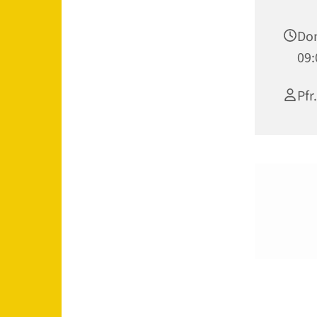
Don
09:
Pfr