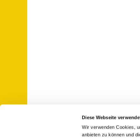
Diese Webseite verwende
Wir verwenden Cookies, um
St. Otto: Katholische Kirche Use

anbieten zu können und di