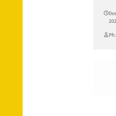
Don
202
Pfr