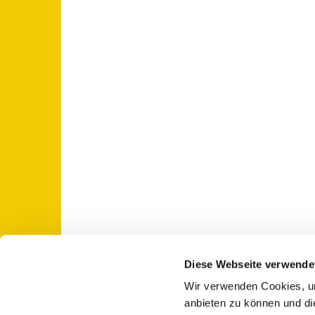
Diese Webseite verwende
Wir verwenden Cookies, um
St. Otto: Katholische Kirche Use

anbieten zu können und di