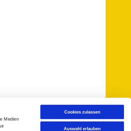
Cookies zulassen
le Medien
 5735-0
pfarramt@sankt-otto.de

ir
Auswahl erlauben