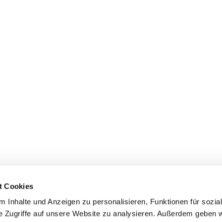
t Cookies
 Inhalte und Anzeigen zu personalisieren, Funktionen für sozia
+49 3834
dom-Anklam-Greifswald · Bahnhofstr. 15, 17489 Greifswald

e Zugriffe auf unsere Website zu analysieren. Außerdem geben w
Kontaktinformationen
Impressum