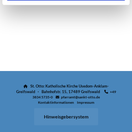
St. Otto: Katholische Kirche Usedom-Anklam-

Greifswald · Bahnhofstr. 15, 17489 Greifswald
+49

3834 5735-0
pfarramt@sankt-otto.de

Kontaktinformationen
Impressum
Hinweisgebersystem