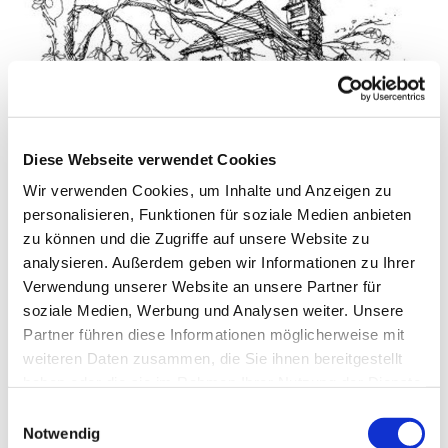
Diese Webseite verwendet Cookies
Wir verwenden Cookies, um Inhalte und Anzeigen zu
personalisieren, Funktionen für soziale Medien anbieten
© Pfarrei Sankt Otto
zu können und die Zugriffe auf unsere Website zu
analysieren. Außerdem geben wir Informationen zu Ihrer
Verwendung unserer Website an unsere Partner für
soziale Medien, Werbung und Analysen weiter. Unsere
Donnerstag, 29. Oktober 2026, 09:00 -
Partner führen diese Informationen möglicherweise mit
10:00 Uhr
weiteren Daten zusammen, die Sie ihnen bereitgestellt
haben oder die sie im Rahmen Ihrer Nutzung der Dienste
gesammelt haben.
Kirche/Kapelle im Haus St. Otto
E
Notwendig
i