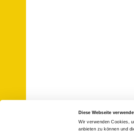
Diese Webseite verwende
Wir verwenden Cookies, um
St. Otto: Katholische Kirche Use

anbieten zu können und di