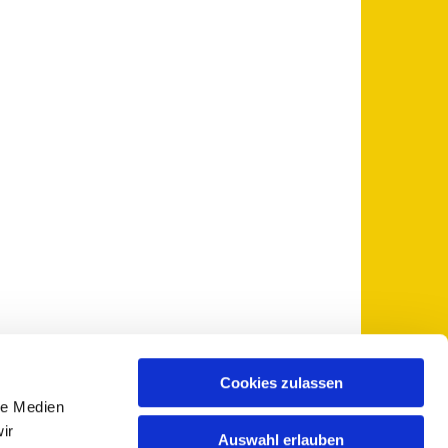
Cookies zulassen
le Medien
 5735-0
pfarramt@sankt-otto.de

ir
Auswahl erlauben