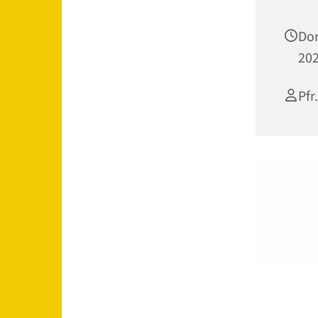
Don
202
Pfr