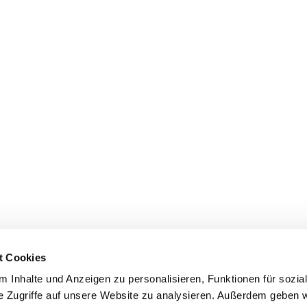
t Cookies
 Inhalte und Anzeigen zu personalisieren, Funktionen für sozia
+49 3834
dom-Anklam-Greifswald · Bahnhofstr. 15, 17489 Greifswald

e Zugriffe auf unsere Website zu analysieren. Außerdem geben w
Kontaktinformationen
Impressum