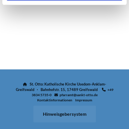
St. Otto: Katholische Kirche Usedom-Anklam-

Greifswald · Bahnhofstr. 15, 17489 Greifswald
+49

3834 5735-0
pfarramt@sankt-otto.de

Kontaktinformationen
Impressum
Hinweisgebersystem