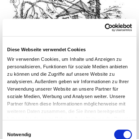
Diese Webseite verwendet Cookies
Wir verwenden Cookies, um Inhalte und Anzeigen zu
personalisieren, Funktionen für soziale Medien anbieten
© Pfarrei Sankt Otto
zu können und die Zugriffe auf unsere Website zu
analysieren. Außerdem geben wir Informationen zu Ihrer
Verwendung unserer Website an unsere Partner für
soziale Medien, Werbung und Analysen weiter. Unsere
Donnerstag, 20. August 2026, 09:00 - 10:00
Partner führen diese Informationen möglicherweise mit
Uhr
weiteren Daten zusammen, die Sie ihnen bereitgestellt
haben oder die sie im Rahmen Ihrer Nutzung der Dienste
gesammelt haben.
Kirche/Kapelle im Haus St. Otto
E
Notwendig
i