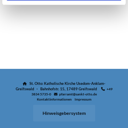
St. Otto: Katholische Kirche Usedom-Anklam-

Greifswald · Bahnhofstr. 15, 17489 Greifswald
+49

3834 5735-0
pfarramt@sankt-otto.de

Kontaktinformationen
Impressum
Hinweisgebersystem