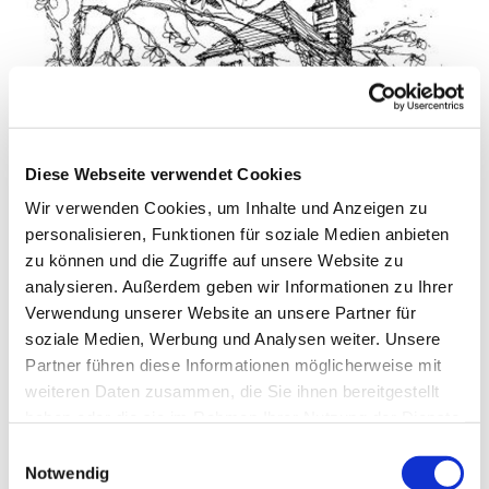
Diese Webseite verwendet Cookies
Wir verwenden Cookies, um Inhalte und Anzeigen zu
personalisieren, Funktionen für soziale Medien anbieten
© Pfarrei Sankt Otto
zu können und die Zugriffe auf unsere Website zu
analysieren. Außerdem geben wir Informationen zu Ihrer
Verwendung unserer Website an unsere Partner für
soziale Medien, Werbung und Analysen weiter. Unsere
Donnerstag, 23. Juli 2026, 09:00 - 10:00
Partner führen diese Informationen möglicherweise mit
Uhr
weiteren Daten zusammen, die Sie ihnen bereitgestellt
haben oder die sie im Rahmen Ihrer Nutzung der Dienste
gesammelt haben.
Kirche/Kapelle im Haus St. Otto
E
Notwendig
i