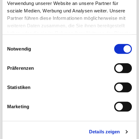
Verwendung unserer Website an unsere Partner für
Pfr. i.R. R. Janiszewski
soziale Medien, Werbung und Analysen weiter. Unsere
Partner führen diese Informationen möglicherweise mit
weiteren Daten zusammen, die Sie ihnen bereitgestellt
haben oder die sie im Rahmen Ihrer Nutzung der Dienste
gesammelt haben.
E
Notwendig
i
n
w
Präferenzen
i
l
l
Statistiken
i
g
Marketing
u
n
g
Details zeigen
s