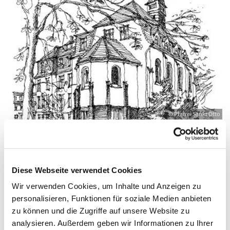
© Pfarrei Sankt Otto
Montag, 28. Juni 2027, 09:00 - 10:00 Uhr
Diese Webseite verwendet Cookies
Wir verwenden Cookies, um Inhalte und Anzeigen zu
Zinnowitz, St. Otto, Dr.-Wachsmann-
personalisieren, Funktionen für soziale Medien anbieten
Straße 29, 17454 Zinnowitz
zu können und die Zugriffe auf unsere Website zu
analysieren. Außerdem geben wir Informationen zu Ihrer