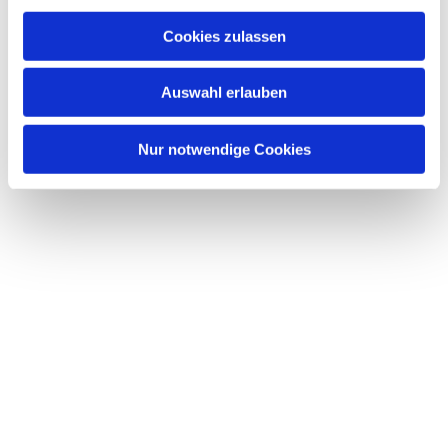
a
u
Cookies zulassen
s
Dies könnte Sie auch interessieren
w
Auswahl erlauben
a
h
l
Nur notwendige Cookies