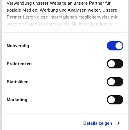
Verwendung unserer Website an unsere Partner für
Pfr. i.R. R. Janiszewski
soziale Medien, Werbung und Analysen weiter. Unsere
Partner führen diese Informationen möglicherweise mit
weiteren Daten zusammen, die Sie ihnen bereitgestellt
haben oder die sie im Rahmen Ihrer Nutzung der Dienste
gesammelt haben.
E
Notwendig
i
n
w
Präferenzen
i
l
l
Statistiken
i
g
Marketing
u
n
g
Details zeigen
s