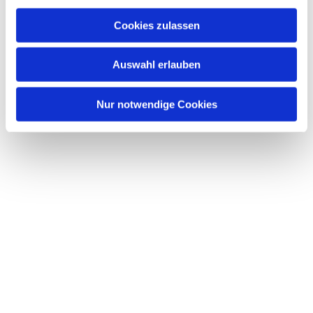
a
u
Cookies zulassen
s
Dies könnte Sie auch interessieren
w
Auswahl erlauben
a
h
l
Nur notwendige Cookies