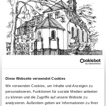
© Pfarrei Sankt Otto
Montag, 31. Mai 2027, 09:00 - 10:00 Uhr
Diese Webseite verwendet Cookies
Wir verwenden Cookies, um Inhalte und Anzeigen zu
Zinnowitz, St. Otto, Dr.-Wachsmann-
personalisieren, Funktionen für soziale Medien anbieten
Straße 29, 17454 Zinnowitz
zu können und die Zugriffe auf unsere Website zu
analysieren. Außerdem geben wir Informationen zu Ihrer