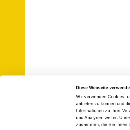
Diese Webseite verwende
Wir verwenden Cookies, um
St. Otto: Katholische Kirche Use

anbieten zu können und di
Informationen zu Ihrer Ve
und Analysen weiter. Unse
zusammen, die Sie ihnen b