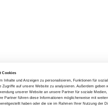
t Cookies
 Inhalte und Anzeigen zu personalisieren, Funktionen für sozia
+49 3834
dom-Anklam-Greifswald · Bahnhofstr. 15, 17489 Greifswald

e Zugriffe auf unsere Website zu analysieren. Außerdem geben w
Kontaktinformationen
Impressum
rwendung unserer Website an unsere Partner für soziale Medien
re Partner führen diese Informationen möglicherweise mit weite
Hinweisgebersystem
ereitgestellt haben oder die sie im Rahmen Ihrer Nutzung der D