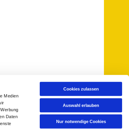
Cookies zulassen
le Medien
 5735-0
pfarramt@sankt-otto.de

ir
Auswahl erlauben
, Werbung
ren Daten
Nur notwendige Cookies
ienste