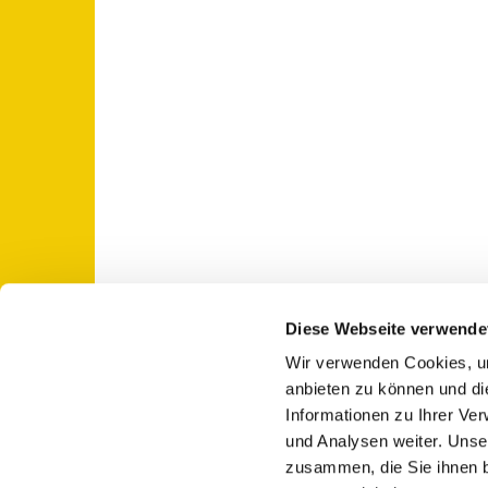
Diese Webseite verwende
Wir verwenden Cookies, um
St. Otto: Katholische Kirche Use

anbieten zu können und di
Informationen zu Ihrer Ve
und Analysen weiter. Unse
zusammen, die Sie ihnen b