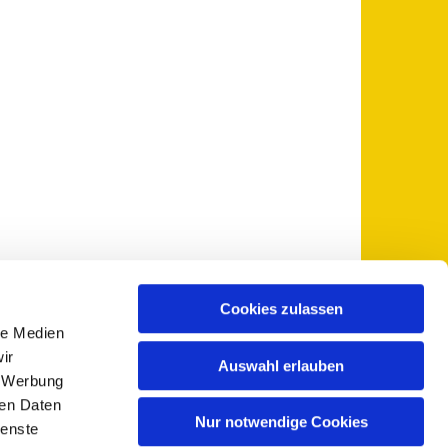
Cookies zulassen
le Medien
 5735-0
pfarramt@sankt-otto.de

ir
Auswahl erlauben
, Werbung
ren Daten
Nur notwendige Cookies
ienste