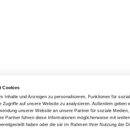
t Cookies
 Inhalte und Anzeigen zu personalisieren, Funktionen für sozia
+49 3834
dom-Anklam-Greifswald · Bahnhofstr. 15, 17489 Greifswald

e Zugriffe auf unsere Website zu analysieren. Außerdem geben w
Kontaktinformationen
Impressum
rwendung unserer Website an unsere Partner für soziale Medien
re Partner führen diese Informationen möglicherweise mit weite
Hinweisgebersystem
ereitgestellt haben oder die sie im Rahmen Ihrer Nutzung der D