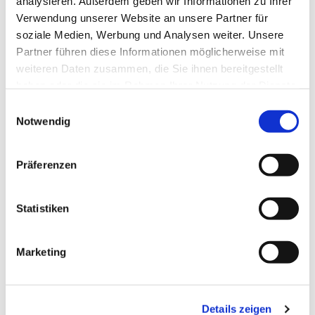
analysieren. Außerdem geben wir Informationen zu Ihrer
Verwendung unserer Website an unsere Partner für
Pfr. i.R. R. Janiszewski
soziale Medien, Werbung und Analysen weiter. Unsere
Partner führen diese Informationen möglicherweise mit
weiteren Daten zusammen, die Sie ihnen bereitgestellt
haben oder die sie im Rahmen Ihrer Nutzung der Dienste
gesammelt haben.
E
Notwendig
i
n
w
Präferenzen
i
l
l
Statistiken
i
g
Marketing
u
n
g
Details zeigen
s