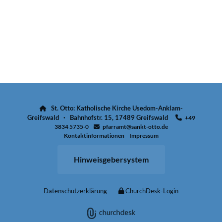
St. Otto: Katholische Kirche Usedom-Anklam-

Greifswald · Bahnhofstr. 15, 17489 Greifswald
+49

3834 5735-0
pfarramt@sankt-otto.de

Kontaktinformationen
Impressum
Hinweisgebersystem
Datenschutzerklärung
ChurchDesk-Login