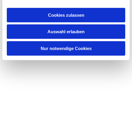
a
u
Cookies zulassen
s
w
Dies könnte Sie auch interessieren
Auswahl erlauben
a
h
l
Nur notwendige Cookies