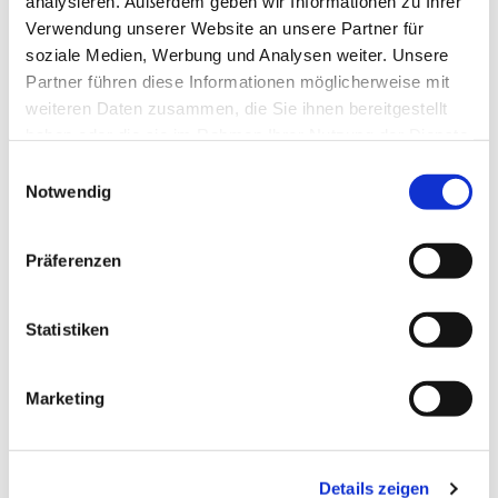
analysieren. Außerdem geben wir Informationen zu Ihrer
Verwendung unserer Website an unsere Partner für
Pfr. i.R. R. Janiszewski
soziale Medien, Werbung und Analysen weiter. Unsere
Partner führen diese Informationen möglicherweise mit
weiteren Daten zusammen, die Sie ihnen bereitgestellt
haben oder die sie im Rahmen Ihrer Nutzung der Dienste
gesammelt haben.
E
Notwendig
i
n
w
Präferenzen
i
l
l
Statistiken
i
g
Marketing
u
n
g
Details zeigen
s