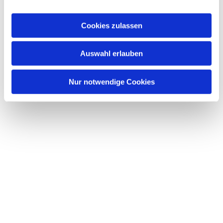
a
u
Cookies zulassen
s
w
Dies könnte Sie auch interessieren
Auswahl erlauben
a
h
l
Nur notwendige Cookies