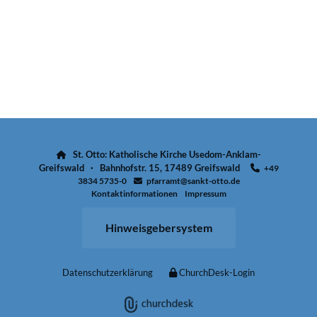
St. Otto: Katholische Kirche Usedom-Anklam-

Greifswald · Bahnhofstr. 15, 17489 Greifswald
+49

3834 5735-0
pfarramt@sankt-otto.de

Kontaktinformationen
Impressum
Hinweisgebersystem
Datenschutzerklärung
ChurchDesk-Login