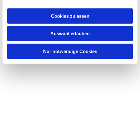
a
u
Cookies zulassen
s
w
Dies könnte Sie auch interessieren
Auswahl erlauben
a
h
l
Nur notwendige Cookies