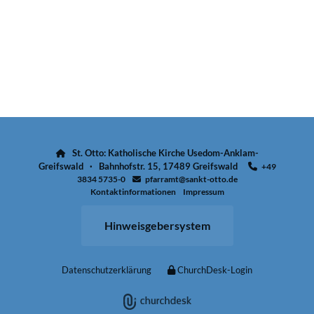
St. Otto: Katholische Kirche Usedom-Anklam-

Greifswald · Bahnhofstr. 15, 17489 Greifswald
+49

3834 5735-0
pfarramt@sankt-otto.de

Kontaktinformationen
Impressum
Hinweisgebersystem
Datenschutzerklärung
ChurchDesk-Login