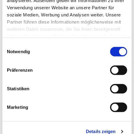
analysieren. Außerdem geben wir Informationen zu Ihrer
Verwendung unserer Website an unsere Partner für
Pfr. i.R. R. Janiszewski
soziale Medien, Werbung und Analysen weiter. Unsere
Partner führen diese Informationen möglicherweise mit
weiteren Daten zusammen, die Sie ihnen bereitgestellt
haben oder die sie im Rahmen Ihrer Nutzung der Dienste
gesammelt haben.
E
Notwendig
i
n
w
Präferenzen
i
l
l
Statistiken
i
g
Marketing
u
n
g
Details zeigen
s