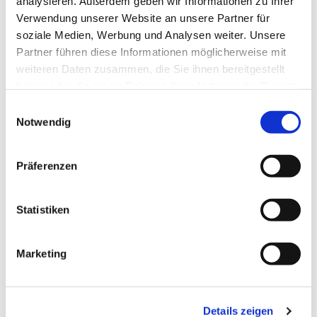
analysieren. Außerdem geben wir Informationen zu Ihrer
Verwendung unserer Website an unsere Partner für
Pfr. i.R. R. Janiszewski
soziale Medien, Werbung und Analysen weiter. Unsere
Partner führen diese Informationen möglicherweise mit
weiteren Daten zusammen, die Sie ihnen bereitgestellt
haben oder die sie im Rahmen Ihrer Nutzung der Dienste
gesammelt haben.
E
Notwendig
i
n
w
Präferenzen
i
l
l
Statistiken
i
g
Marketing
u
n
g
Details zeigen
s