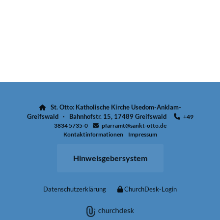
St. Otto: Katholische Kirche Usedom-Anklam-

Greifswald · Bahnhofstr. 15, 17489 Greifswald
+49

3834 5735-0
pfarramt@sankt-otto.de

Kontaktinformationen
Impressum
Hinweisgebersystem
Datenschutzerklärung
ChurchDesk-Login