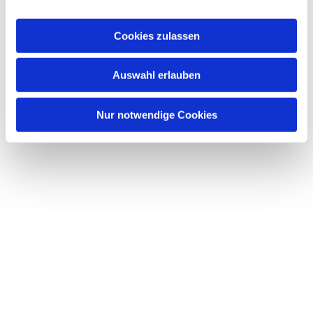
a
u
Cookies zulassen
s
w
Dies könnte Sie auch interessieren
Auswahl erlauben
a
h
l
Nur notwendige Cookies