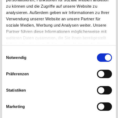
zu können und die Zugriffe auf unsere Website zu
Heilige Messe in St. Otto, Zinnowitz
analysieren. Außerdem geben wir Informationen zu Ihrer
Verwendung unserer Website an unsere Partner für
Heilige Messe in St. Otto, Zinnowitz
soziale Medien, Werbung und Analysen weiter. Unsere
Partner führen diese Informationen möglicherweise mit
© Pfarrei Sankt Otto
weiteren Daten zusammen, die Sie ihnen bereitgestellt
Donnerstag, 9. September 2027, 09:00 - 10:00 Uhr
haben oder die sie im Rahmen Ihrer Nutzung der Dienste
Kirche/Kapelle im Haus St. Otto
gesammelt haben.
Dies könnte Sie auch interessieren
E
Notwendig
i
n
w
Präferenzen
i
l
l
Statistiken
i
g
Marketing
u
n