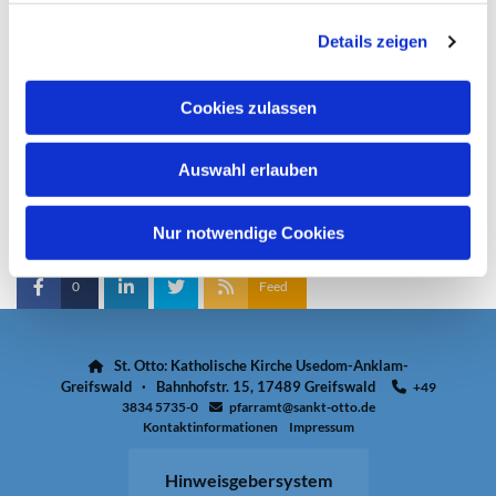
g
Details zeigen
s
a
u
Cookies zulassen
s
w
Auswahl erlauben
a
h
l
Nur notwendige Cookies
0
Feed
St. Otto: Katholische Kirche Usedom-Anklam-

Greifswald · Bahnhofstr. 15, 17489 Greifswald
+49

3834 5735-0
pfarramt@sankt-otto.de

Kontaktinformationen
Impressum
Hinweisgebersystem