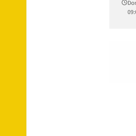
Don
09: