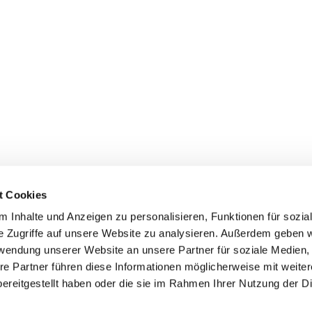
t Cookies
 Inhalte und Anzeigen zu personalisieren, Funktionen für sozia
+49 3834
dom-Anklam-Greifswald · Bahnhofstr. 15, 17489 Greifswald

e Zugriffe auf unsere Website zu analysieren. Außerdem geben w
Kontaktinformationen
Impressum
rwendung unserer Website an unsere Partner für soziale Medien
re Partner führen diese Informationen möglicherweise mit weite
Hinweisgebersystem
ereitgestellt haben oder die sie im Rahmen Ihrer Nutzung der D