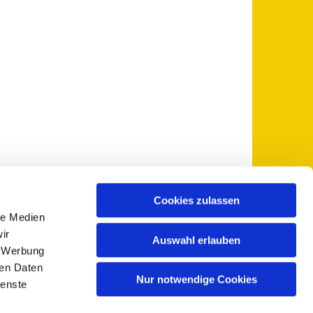
Cookies zulassen
le Medien
 5735-0
pfarramt@sankt-otto.de

ir
Auswahl erlauben
, Werbung
ren Daten
Nur notwendige Cookies
ienste