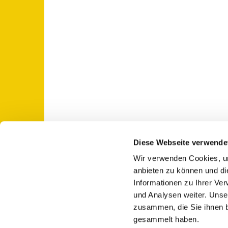
Diese Webseite verwende
Wir verwenden Cookies, um
St. Otto: Katholische Kirche Use

anbieten zu können und di
Informationen zu Ihrer Ve
und Analysen weiter. Unse
zusammen, die Sie ihnen b
gesammelt haben.