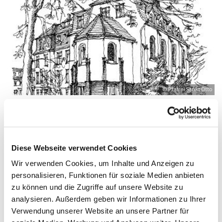
© Pfarrei Sankt Otto
Mittwoch, 8. Dezember 2027, 19:00 - 20:00
Diese Webseite verwendet Cookies
Uhr
Wir verwenden Cookies, um Inhalte und Anzeigen zu
personalisieren, Funktionen für soziale Medien anbieten
Zinnowitz, St. Otto, Dr.-Wachsmann-
zu können und die Zugriffe auf unsere Website zu
Straße 29, 17454 Zinnowitz
analysieren. Außerdem geben wir Informationen zu Ihrer
Verwendung unserer Website an unsere Partner für