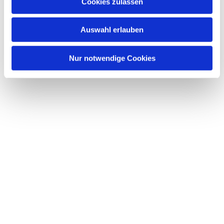
Dies könnte Sie auch interessieren
Cookies zulassen
s
w
Auswahl erlauben
a
h
l
Nur notwendige Cookies