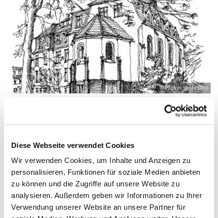
© Pfarrei Sankt Otto
Mittwoch, 17. November 2027, 19:00 -
Diese Webseite verwendet Cookies
20:00 Uhr
Wir verwenden Cookies, um Inhalte und Anzeigen zu
personalisieren, Funktionen für soziale Medien anbieten
Zinnowitz, St. Otto, Dr.-Wachsmann-
zu können und die Zugriffe auf unsere Website zu
Straße 29, 17454 Zinnowitz
analysieren. Außerdem geben wir Informationen zu Ihrer
Verwendung unserer Website an unsere Partner für