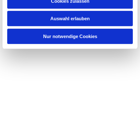
Dies könnte Sie auch interessieren
Cookies zulassen
s
w
Auswahl erlauben
a
h
l
Nur notwendige Cookies