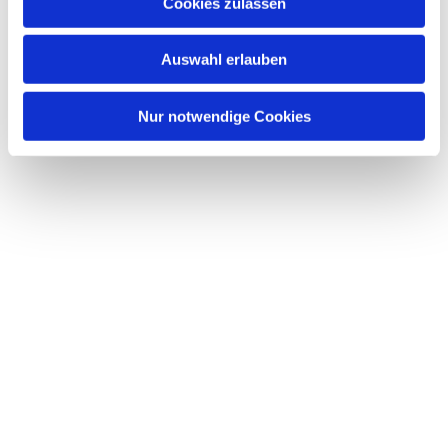
Dies könnte Sie auch interessieren
Cookies zulassen
s
w
Auswahl erlauben
a
h
l
Nur notwendige Cookies