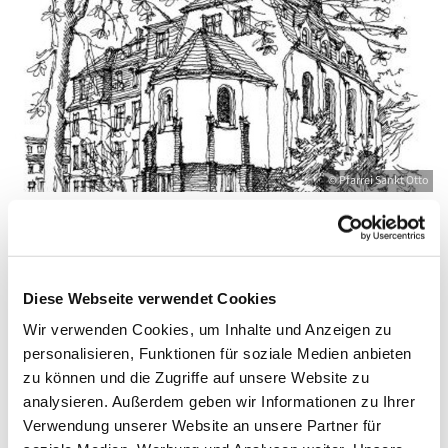
© Pfarrei Sankt Otto
Mittwoch, 18. August 2027, 19:00 - 20:00
Diese Webseite verwendet Cookies
Uhr
Wir verwenden Cookies, um Inhalte und Anzeigen zu
personalisieren, Funktionen für soziale Medien anbieten
Zinnowitz, St. Otto, Dr.-Wachsmann-
zu können und die Zugriffe auf unsere Website zu
Straße 29, 17454 Zinnowitz
analysieren. Außerdem geben wir Informationen zu Ihrer
Verwendung unserer Website an unsere Partner für