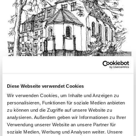
© Pfarrei Sankt Otto
Mittwoch, 26. Mai 2027, 19:00 - 20:00 Uhr
Diese Webseite verwendet Cookies
Wir verwenden Cookies, um Inhalte und Anzeigen zu
Zinnowitz, St. Otto, Dr.-Wachsmann-
personalisieren, Funktionen für soziale Medien anbieten
zu können und die Zugriffe auf unsere Website zu
Straße 29, 17454 Zinnowitz
analysieren. Außerdem geben wir Informationen zu Ihrer
Verwendung unserer Website an unsere Partner für
soziale Medien, Werbung und Analysen weiter. Unsere