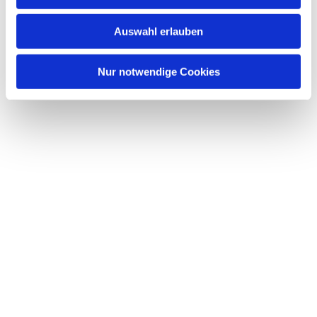
s
w
Auswahl erlauben
a
h
l
Nur notwendige Cookies