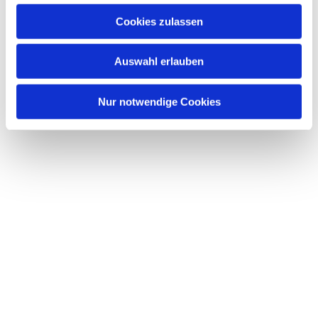
u
Cookies zulassen
s
Dies könnte Sie auch interessieren
w
Auswahl erlauben
a
h
l
Nur notwendige Cookies