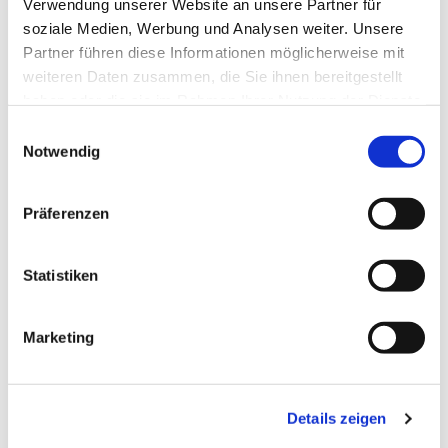
Pfr. i.R. R. Janiszewski
Verwendung unserer Website an unsere Partner für
soziale Medien, Werbung und Analysen weiter. Unsere
Partner führen diese Informationen möglicherweise mit
weiteren Daten zusammen, die Sie ihnen bereitgestellt
haben oder die sie im Rahmen Ihrer Nutzung der Dienste
gesammelt haben.
E
Notwendig
i
n
w
Präferenzen
i
l
l
Statistiken
i
g
Marketing
u
n
g
Details zeigen
s
a