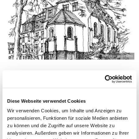
© Pfarrei Sankt Otto
Mittwoch, 24. Februar 2027, 19:00 - 20:00
Uhr
Diese Webseite verwendet Cookies
Wir verwenden Cookies, um Inhalte und Anzeigen zu
Zinnowitz, St. Otto, Dr.-Wachsmann-
personalisieren, Funktionen für soziale Medien anbieten
Straße 29, 17454 Zinnowitz
zu können und die Zugriffe auf unsere Website zu
analysieren. Außerdem geben wir Informationen zu Ihrer