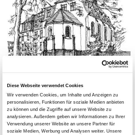
© Pfarrei Sankt Otto
Montag, 3. Januar 2028, 09:00 - 10:00 Uhr
Diese Webseite verwendet Cookies
Wir verwenden Cookies, um Inhalte und Anzeigen zu
Zinnowitz, St. Otto, Dr.-Wachsmann-
personalisieren, Funktionen für soziale Medien anbieten
zu können und die Zugriffe auf unsere Website zu
Straße 29, 17454 Zinnowitz
analysieren. Außerdem geben wir Informationen zu Ihrer
Verwendung unserer Website an unsere Partner für
soziale Medien, Werbung und Analysen weiter. Unsere