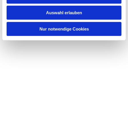
s
w
Auswahl erlauben
a
h
l
Nur notwendige Cookies