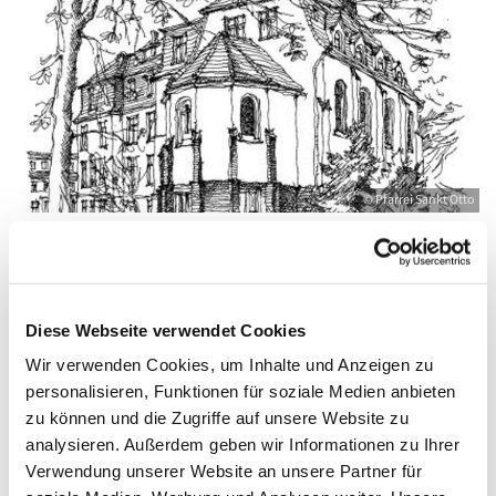
© Pfarrei Sankt Otto
Montag, 25. Oktober 2027, 09:00 - 10:00
Diese Webseite verwendet Cookies
Uhr
Wir verwenden Cookies, um Inhalte und Anzeigen zu
personalisieren, Funktionen für soziale Medien anbieten
Zinnowitz, St. Otto, Dr.-Wachsmann-
zu können und die Zugriffe auf unsere Website zu
Straße 29, 17454 Zinnowitz
analysieren. Außerdem geben wir Informationen zu Ihrer
Verwendung unserer Website an unsere Partner für