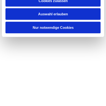
Dies könnte Sie auch interessieren
Cookies zulassen
s
w
Auswahl erlauben
a
h
l
Nur notwendige Cookies