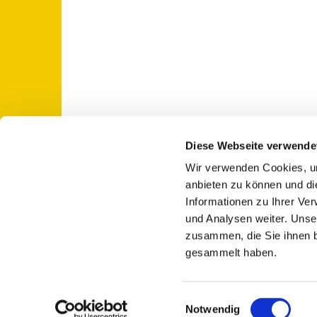
Diese Webseite verwende
Wir verwenden Cookies, um
St. Otto: Katholische Kirche Use

anbieten zu können und di
Informationen zu Ihrer Ve
und Analysen weiter. Unse
zusammen, die Sie ihnen b
gesammelt haben.
E
Notwendig