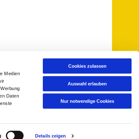
Cookies zulassen
le Medien
 5735-0
pfarramt@sankt-otto.de

ir
Auswahl erlauben
, Werbung
ren Daten
Nur notwendige Cookies
ienste
g
Details zeigen