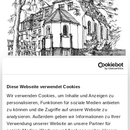
© Pfarrei Sankt Otto
Montag, 23. August 2027, 09:00 - 10:00
Diese Webseite verwendet Cookies
Uhr
Wir verwenden Cookies, um Inhalte und Anzeigen zu
personalisieren, Funktionen für soziale Medien anbieten
Zinnowitz, St. Otto, Dr.-Wachsmann-
zu können und die Zugriffe auf unsere Website zu
Straße 29, 17454 Zinnowitz
analysieren. Außerdem geben wir Informationen zu Ihrer
Verwendung unserer Website an unsere Partner für