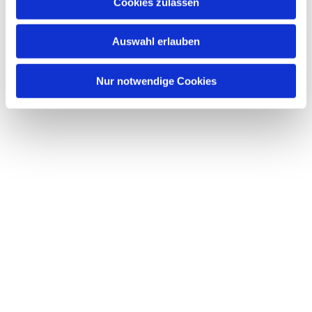
Dies könnte Sie auch interessieren
Cookies zulassen
s
w
Auswahl erlauben
a
h
l
Nur notwendige Cookies