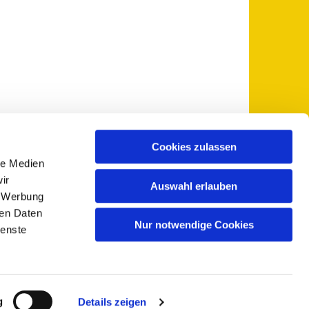
Cookies zulassen
le Medien
 5735-0
pfarramt@sankt-otto.de

ir
Auswahl erlauben
, Werbung
ren Daten
Nur notwendige Cookies
ienste
g
Details zeigen