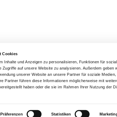
t Cookies
 Inhalte und Anzeigen zu personalisieren, Funktionen für sozia
+49 3834
dom-Anklam-Greifswald · Bahnhofstr. 15, 17489 Greifswald

e Zugriffe auf unsere Website zu analysieren. Außerdem geben w
Kontaktinformationen
Impressum
rwendung unserer Website an unsere Partner für soziale Medien
re Partner führen diese Informationen möglicherweise mit weite
Hinweisgebersystem
ereitgestellt haben oder die sie im Rahmen Ihrer Nutzung der D
Datenschutzerklärung
ChurchDesk-Login
Präferenzen
Statistiken
Marketin