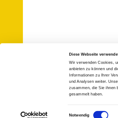
Diese Webseite verwende
Wir verwenden Cookies, um
St. Otto: Katholische Kirche Use

anbieten zu können und di
Informationen zu Ihrer Ve
und Analysen weiter. Unse
zusammen, die Sie ihnen b
gesammelt haben.
E
Notwendig