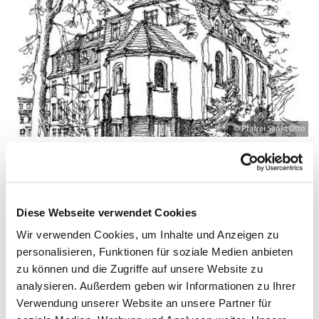
© Pfarrei Sankt Otto
Montag, 22. Februar 2027, 09:00 - 10:00
Diese Webseite verwendet Cookies
Uhr
Wir verwenden Cookies, um Inhalte und Anzeigen zu
personalisieren, Funktionen für soziale Medien anbieten
Zinnowitz, St. Otto, Dr.-Wachsmann-
zu können und die Zugriffe auf unsere Website zu
Straße 29, 17454 Zinnowitz
analysieren. Außerdem geben wir Informationen zu Ihrer
Verwendung unserer Website an unsere Partner für