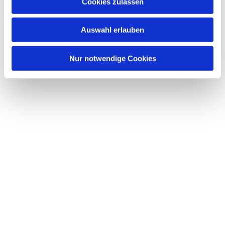
Dies könnte Sie auch interessieren
Cookies zulassen
s
w
Auswahl erlauben
a
h
l
Nur notwendige Cookies