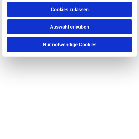
u
Cookies zulassen
s
Dies könnte Sie auch interessieren
w
Auswahl erlauben
a
h
l
Nur notwendige Cookies