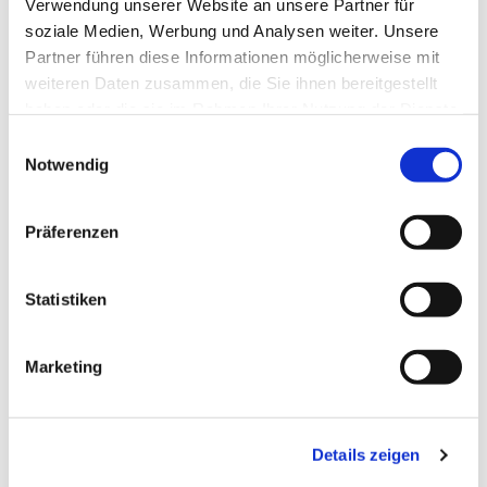
Henryk Klein
Verwendung unserer Website an unsere Partner für
soziale Medien, Werbung und Analysen weiter. Unsere
Partner führen diese Informationen möglicherweise mit
weiteren Daten zusammen, die Sie ihnen bereitgestellt
haben oder die sie im Rahmen Ihrer Nutzung der Dienste
gesammelt haben.
E
Notwendig
i
n
w
Präferenzen
i
l
l
Statistiken
i
g
Marketing
u
n
g
Details zeigen
s
a