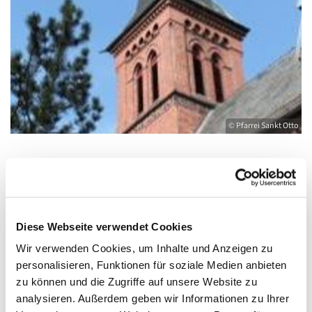
© Pfarrei Sankt Otto
Donnerstag, 10. September 2026, 09:00 -
10:00 Uhr
Diese Webseite verwendet Cookies
Wir verwenden Cookies, um Inhalte und Anzeigen zu
Kirche St. Joseph, Bahnhofstraße 14,
personalisieren, Funktionen für soziale Medien anbieten
17489 Greifswald
zu können und die Zugriffe auf unsere Website zu
analysieren. Außerdem geben wir Informationen zu Ihrer