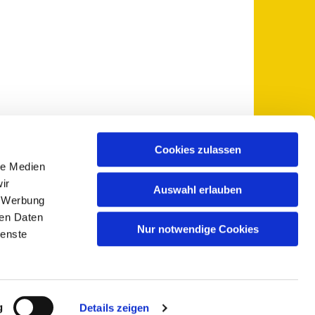
Cookies zulassen
le Medien
 5735-0
pfarramt@sankt-otto.de

ir
Auswahl erlauben
, Werbung
ren Daten
Nur notwendige Cookies
ienste
g
Details zeigen