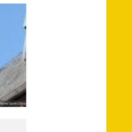
farrei Sankt Otto