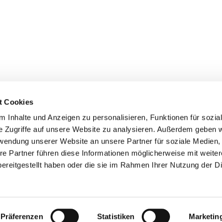
t Cookies
 Inhalte und Anzeigen zu personalisieren, Funktionen für sozia
+49 3834
dom-Anklam-Greifswald · Bahnhofstr. 15, 17489 Greifswald

e Zugriffe auf unsere Website zu analysieren. Außerdem geben w
Kontaktinformationen
Impressum
rwendung unserer Website an unsere Partner für soziale Medien
re Partner führen diese Informationen möglicherweise mit weite
Hinweisgebersystem
ereitgestellt haben oder die sie im Rahmen Ihrer Nutzung der D
Datenschutzerklärung
ChurchDesk-Login
Präferenzen
Statistiken
Marketin