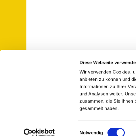
Diese Webseite verwende
Wir verwenden Cookies, um
St. Otto: Katholische Kirche Use

anbieten zu können und di
Informationen zu Ihrer Ve
und Analysen weiter. Unse
zusammen, die Sie ihnen b
gesammelt haben.
E
Notwendig