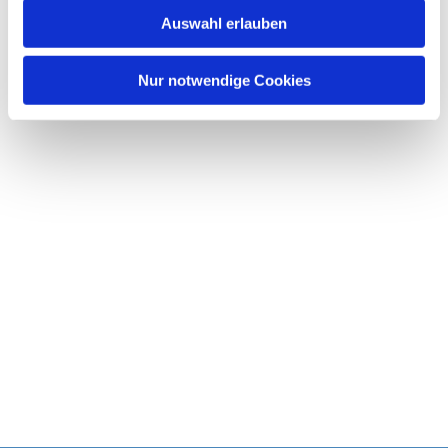
w
Auswahl erlauben
a
h
l
Nur notwendige Cookies