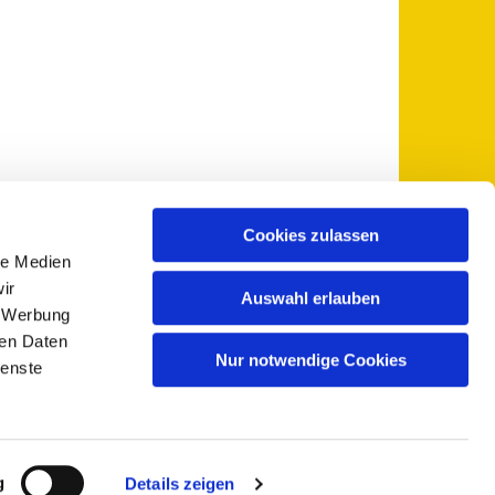
Cookies zulassen
le Medien
 5735-0
pfarramt@sankt-otto.de

ir
Auswahl erlauben
, Werbung
ren Daten
Nur notwendige Cookies
ienste
g
Details zeigen