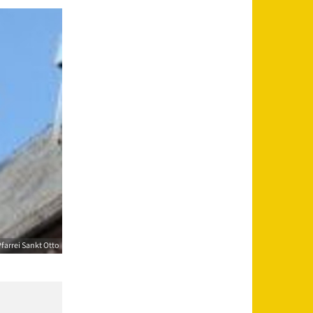
farrei Sankt Otto