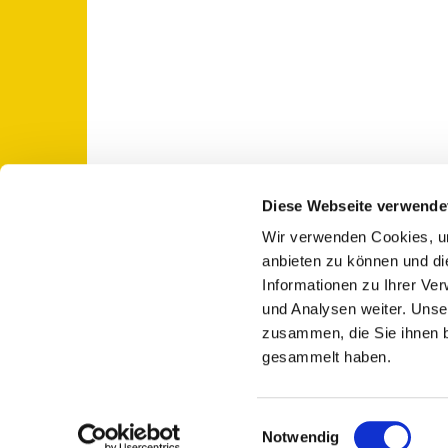
Diese Webseite verwende
Wir verwenden Cookies, um
St. Otto: Katholische Kirche Use

anbieten zu können und di
Informationen zu Ihrer Ve
und Analysen weiter. Unse
zusammen, die Sie ihnen b
gesammelt haben.
E
Notwendig