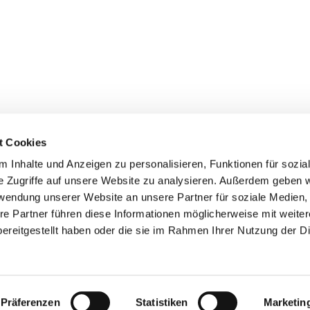
t Cookies
 Inhalte und Anzeigen zu personalisieren, Funktionen für sozia
+49 3834
dom-Anklam-Greifswald · Bahnhofstr. 15, 17489 Greifswald

e Zugriffe auf unsere Website zu analysieren. Außerdem geben w
Kontaktinformationen
Impressum
rwendung unserer Website an unsere Partner für soziale Medien
re Partner führen diese Informationen möglicherweise mit weite
Hinweisgebersystem
ereitgestellt haben oder die sie im Rahmen Ihrer Nutzung der D
Datenschutzerklärung
ChurchDesk-Login
Präferenzen
Statistiken
Marketin