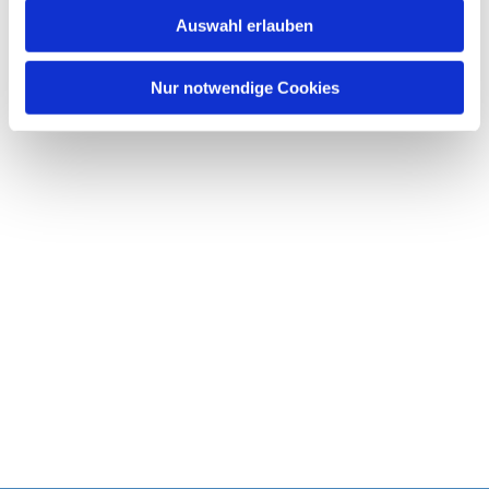
w
Auswahl erlauben
a
h
l
Nur notwendige Cookies