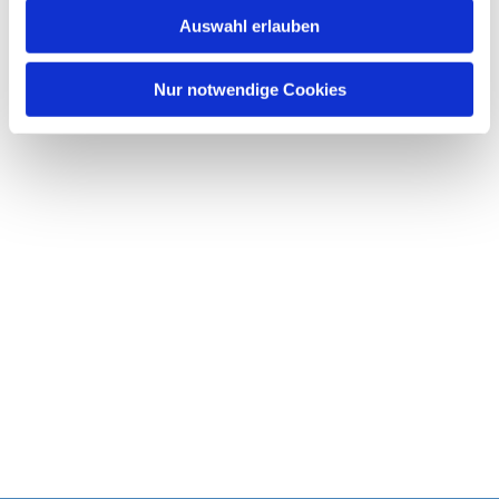
w
Auswahl erlauben
a
h
l
Nur notwendige Cookies