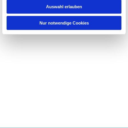
w
Auswahl erlauben
a
h
l
Nur notwendige Cookies