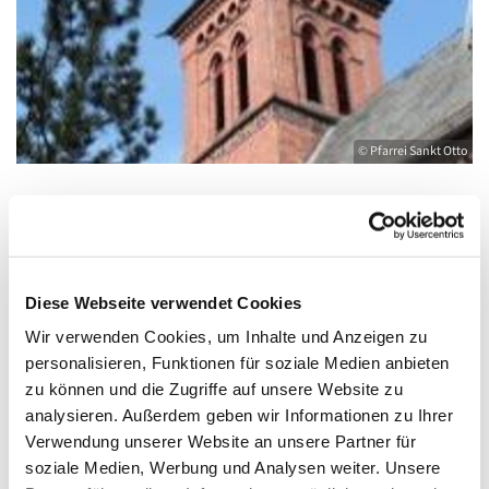
© Pfarrei Sankt Otto
Donnerstag, 20. Januar 2028, 19:00 -
20:00 Uhr
Diese Webseite verwendet Cookies
Wir verwenden Cookies, um Inhalte und Anzeigen zu
Kirche St. Joseph, Bahnhofstraße 14,
personalisieren, Funktionen für soziale Medien anbieten
17489 Greifswald
zu können und die Zugriffe auf unsere Website zu
analysieren. Außerdem geben wir Informationen zu Ihrer
Verwendung unserer Website an unsere Partner für
soziale Medien, Werbung und Analysen weiter. Unsere