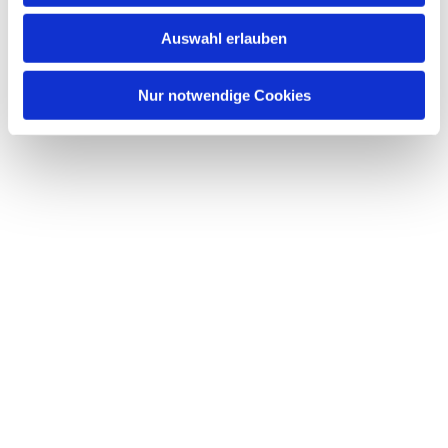
w
Auswahl erlauben
a
h
l
Nur notwendige Cookies