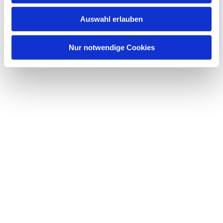
w
Auswahl erlauben
a
h
l
Nur notwendige Cookies