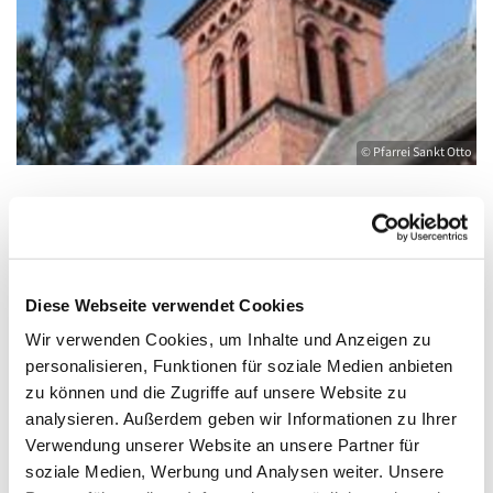
© Pfarrei Sankt Otto
Donnerstag, 9. Dezember 2027, 19:00 -
20:00 Uhr
Diese Webseite verwendet Cookies
Wir verwenden Cookies, um Inhalte und Anzeigen zu
Kirche St. Joseph, Bahnhofstraße 14,
personalisieren, Funktionen für soziale Medien anbieten
17489 Greifswald
zu können und die Zugriffe auf unsere Website zu
analysieren. Außerdem geben wir Informationen zu Ihrer
Verwendung unserer Website an unsere Partner für
soziale Medien, Werbung und Analysen weiter. Unsere