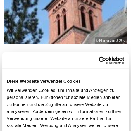
© Pfarrei Sankt Otto
Donnerstag, 21. Oktober 2027, 19:00 -
20:00 Uhr
Diese Webseite verwendet Cookies
Wir verwenden Cookies, um Inhalte und Anzeigen zu
Kirche St. Joseph, Bahnhofstraße 14,
personalisieren, Funktionen für soziale Medien anbieten
17489 Greifswald
zu können und die Zugriffe auf unsere Website zu
analysieren. Außerdem geben wir Informationen zu Ihrer
Verwendung unserer Website an unsere Partner für
soziale Medien, Werbung und Analysen weiter. Unsere