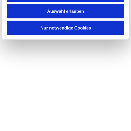
w
Auswahl erlauben
a
h
l
Nur notwendige Cookies