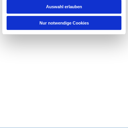
w
Auswahl erlauben
a
h
l
Nur notwendige Cookies