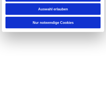
w
Auswahl erlauben
a
h
l
Nur notwendige Cookies