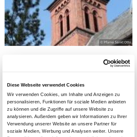
© Pfarrei Sankt Otto
Donnerstag, 21. Januar 2027, 19:00 -
20:00 Uhr
Diese Webseite verwendet Cookies
Wir verwenden Cookies, um Inhalte und Anzeigen zu
Kirche St. Joseph, Bahnhofstraße 14,
personalisieren, Funktionen für soziale Medien anbieten
17489 Greifswald
zu können und die Zugriffe auf unsere Website zu
analysieren. Außerdem geben wir Informationen zu Ihrer
Verwendung unserer Website an unsere Partner für
soziale Medien, Werbung und Analysen weiter. Unsere