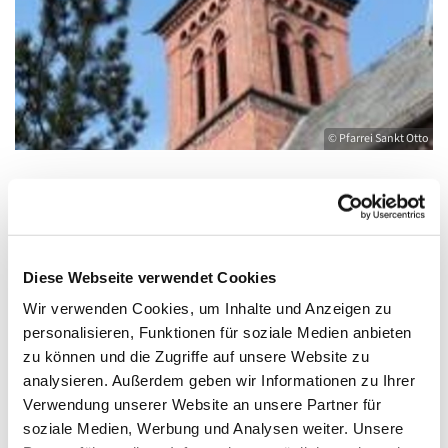
© Pfarrei Sankt Otto
Dienstag, 28. Dezember 2027, 19:00 -
20:00 Uhr
Diese Webseite verwendet Cookies
Wir verwenden Cookies, um Inhalte und Anzeigen zu
Kirche St. Joseph, Bahnhofstraße 14,
personalisieren, Funktionen für soziale Medien anbieten
17489 Greifswald
zu können und die Zugriffe auf unsere Website zu
analysieren. Außerdem geben wir Informationen zu Ihrer
Verwendung unserer Website an unsere Partner für
soziale Medien, Werbung und Analysen weiter. Unsere