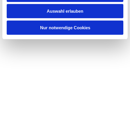
w
Auswahl erlauben
a
h
l
Nur notwendige Cookies