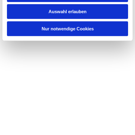
w
Auswahl erlauben
a
h
l
Nur notwendige Cookies