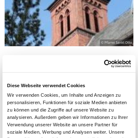
© Pfarrei Sankt Otto
Dienstag, 21. September 2027, 19:00 -
20:00 Uhr
Diese Webseite verwendet Cookies
Wir verwenden Cookies, um Inhalte und Anzeigen zu
Kirche St. Joseph, Bahnhofstraße 14,
personalisieren, Funktionen für soziale Medien anbieten
17489 Greifswald
zu können und die Zugriffe auf unsere Website zu
analysieren. Außerdem geben wir Informationen zu Ihrer
Verwendung unserer Website an unsere Partner für
soziale Medien, Werbung und Analysen weiter. Unsere